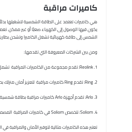
كاميرات مراقبة
هي كاميرات تعتمد على الطاقة الشمسية لتشغيلها بدلاً من
يكون فيها الوصول إلى الكهرباء صعبًا أو غير ممكن. تعم
الشمس إلى طاقة كهربائية تشغل الكاميرا وتشحن بطاريت
ومن بين الشركات المعروفة التي تقدمها:
1. Reolink: تقدم مجموعة من الكاميرات المراقبة تشمل كاميرات للمنازل والأعمال التجارية والمناطق النائية.
2. Ring: تقدم Ring كاميرات مراقبة لتعزيز أمان منزلك بطريقة صديقة للبيئة.
3. Arlo: تقدم أجهزة Arlo كاميرات مراقبة بطاقة شمسية تعمل بالطاقة الشمسية وتدعم الاتصال اللاسلكي.
4. Soliom: تتخصص Soliom في كاميرات المراقبة المصممة للاستخدام الخارجي وتتميز بدقة عالية وميزات متقدمة.
تعتبر هذه الكاميرات مثالية لتوفير الأمان والمراقبة في ا