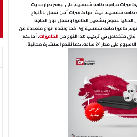
,كاميرات مراقبة طاقة شمسية, على توفير طراز حديث
 طاقة شمسية، حيث انها كاميرات أمن تعمل بالألواح
لايا لتقوم بتشغيل الكاميرا وتعمل دون الحاجة
للاسلاك، ومقاومة لعوامل الجو من حرارة وبروده، نوفر كاميرا طاقة شمسية 4g، كما ونقدم انواع متعددة من
ي فني متخصص في تركيب هذا النوع من
الكاميرات
، أمانكم
وامان منشآتكم واطفالكم يهمنا، نعمل طيلة ايام الاسبوع على مدار 24 ساعه، كما نقدم استشارة مجانية،