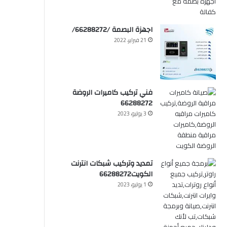
اجهزة البصمة /66288272/
21 فبراير، 2022
فني تركيب كاميرات الروضة
66288272
3 يوليو، 2023
تمديد وتركيب شبكات انترنت
الكويت66288272
1 يوليو، 2023