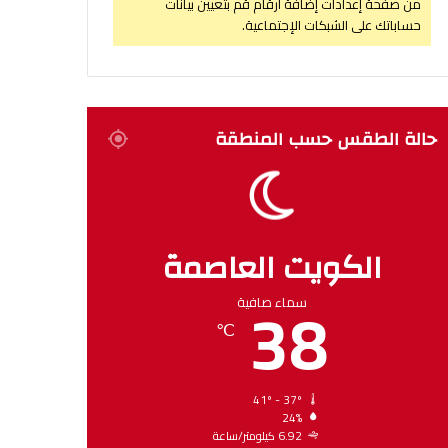
من صفحة إعدادات إضافة أرقام قم بتعيين بيانات
حساباتك على الشبكات الإجتماعية.
حالة الطقس حسب المنطقة
الكويت العاصمة
38
سماء صافية
℃
41º - 37º
24%
6.92 كيلومتر/ساعة