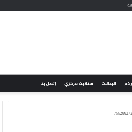
ية
ركم
البدالات
ستلايت مركزي
إتصل بنا