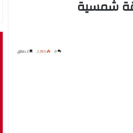
اقة شمسية
0
2٬383
2 دقائق