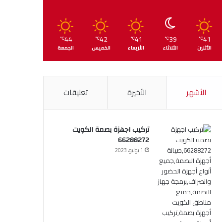
44
42
41
39
41
℃
℃
℃
℃
℃
الأثنين
الثلاثاء
الأربعاء
الخميس
الجمعة
الأشهر
الأخيرة
تعليقات
تركيب اجهزة بصمة الكويت
66288272
1 يوليو، 2023