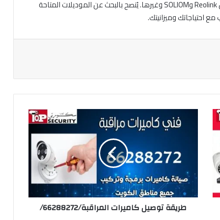
توجد العديد من الشركات التي توفر كاميرات مراقبة، مثل Reolink وSOLIOM وغيرها. يُنصح بالبحث عن الموديلات المتاحة
 مع احتياجاتك وميزانيتك.
طريقة توصيل كاميرات المراقبة/66288272/