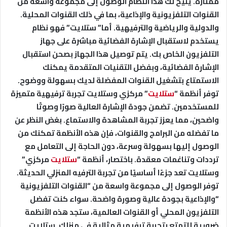
ممتازة. يتيح لك هذا النظام الوصول إلى مجموعة واسعة من
القنوات التلفزيونية والإذاعية، بما في ذلك القنوات المحلية.
والدولية والرياضية والترفيهية. أما” ستلايت” فهو نظام
يستخدم لاستقبال الإشارة الفضائية مباشرة على جهاز
التلفزيون الخاص بك. يتم توصيل هذا الجهاز بصحن استقبال
الإشارة الفضائية، وبفضل التقنيات المتقدمة يمكنك
الاستمتاع بتشغيل القنوات المفضلة لديك بسهولة ووضوح.
توفر أنظمة “
ستلايت
” مركزي وستلايت تجربة ترفيهية متميزة
للمستخدمين. تضمن جودة الإشارة العالية صورًا وصوتًا
واضحين، مما يعزز تجربة المشاهدة والاستماع. بغض النظر عن
ما تفضله من البرامج والقنوات، فإن هذه الأنظمة تمكنك من
الوصول إليها بسهولة وسرعة، دون الحاجة إلى التعامل مع
ترددات وتناغمات معقدة. باختصار، أنظمة “
ستلايت
مركزي”
وستلايت تعد جزءًا أساسيًا من تجربة الترفيه المنزلي الحديثة.
توفر الوصول إلى مجموعة واسعة من “القنوات التلفزيونية
“والإذاعية بجودة عالية وصورة واضحة. سواء كنت تفضل
التلفزيون المحلي أو القنوات العالمية، ستجد هذه الأنظمة
ضرورية للتمتع بتجربة ترفيهية مثالية في منزلك. ستلايت