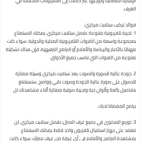
الإشارة الفضائية وتوزعها عبر كابلات إلى التلفزيونات المختلفة في
الغرف.
فوائد تركيب ستلايت مركزي:
1. تجربة تلفزيونية متنوعة: بفضل ستلايت مركزي، يمكنك الاستمتاع
بمجموعة واسعة من القنوات التلفزيونية المحلية والدولية. سواء كنت
مهتمًا بالأخبار والرياضة والأفلام أو البرامج الترفيهية، فإن هناك تشكيلة
متنوعة من القنوات التي تناسب جميع الأذواق.
2. جودة عالية للصورة والصوت: يعد ستلايت مركزي وسيلة ممتازة
للحصول على صورة عالية الجودة وصوت نقي وواضح. ستستمتع
بتفاصيل رائعة وألوان حية وتجربة صوتية ممتازة أثناء مشاهدتك لل
برامج المفضلة لديك.
3. توزيع المحتوى في جميع غرف المنزل: بفضل ستلايت مركزي، لن
تعتمد على جهاز استقبال تلفزيون واحد فقط. يمكنك الاستمتاع
بمشاهدة البرامج والأفلام في أي غرفة من غرف منزلك، سواء كانت