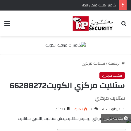
كاميرا هيك فيجن الداخلية
بحث
الق
عن
الرئيسية
/
ستلايت مركزي
ستلايت مركزي
ستلايت مركزي الكويت66288272
ستلايت مركزي
1 يوليو، 2023
0
2٬969
6 دقائق
ستلايت-مركزي