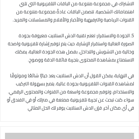
الاشتراك في مجموعة متنوعة من الباقات التلفزيونية التي تلبي
اهتماماتك الشخصية. تتضمن الباقات عادةً مجموعة متنوعة من
القنوات الرياضية والترفيهية والأخبار والأفلام والمسلسلات والمزيد.
5. الجودة والاستقرار: تعتبر تقنية الدش الستلايت معروفة بجودة
الصورة العالية واستقرار الإشارة، حيث يتم توفير إشارة تلفزيونية واضحة
وخالية من التشويش والتداخل. بفضل هذه الجودة العالية، يمكنك
الاستمتاع بمشاهدة المحتوى بتجربة فائقة الدقة ووضوح.
في النهاية، يمكن القول أن الدش الستلايت يعد خيارًا شائعًا وموثوقًا
لمشاهدة القنوات التلفزيونية بجودة عالية. يتميز بسهولة التركيب
والاستخدام، وتوفير مجموعة واسعة من القنوات والمحتوى الرقمي.
سواء كنت تبحث عن تجربة تلفزيونية ممتعة في منزلك أو في الفندق أو
في أي مكان آخر، فإن الدش الستلايت يوفر لك الحل المثالي