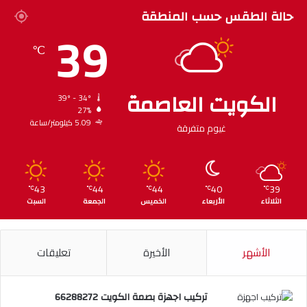
حالة الطقس حسب المنطقة
39
℃
الكويت العاصمة
39º - 34º
27%
5.09 كيلومتر/ساعة
غيوم متفرقة
43
44
44
40
39
℃
℃
℃
℃
℃
الثلاثاء
الأربعاء
الخميس
الجمعة
السبت
الأشهر
الأخيرة
تعليقات
تركيب اجهزة بصمة الكويت 66288272