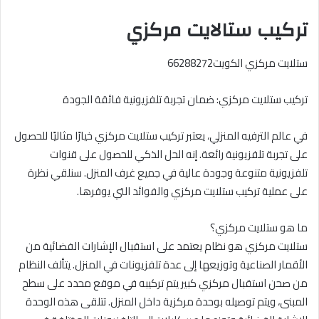
تركيب ستالايت مركزي
ستلايت مركزي الكويت66288272
تركيب ستلايت مركزي: ضمان تجربة تلفزيونية فائقة الجودة
في عالم الترفيه المنزلي، يعتبر تركيب ستلايت مركزي خيارًا مثاليًا للحصول
على تجربة تلفزيونية رائعة. إنه الحل الذكي للحصول على قنوات
تلفزيونية متنوعة وجودة عالية في جميع غرف المنزل. سنلقي نظرة
على عملية تركيب ستلايت مركزي والفوائد التي يوفرها.
ما هو ستلايت مركزي؟
ستلايت مركزي هو نظام يعتمد على استقبال الإشارات الفضائية من
الأقمار الصناعية وتوزيعها إلى عدة تلفزيونات في المنزل. يتألف النظام
من صحن استقبال مركزي كبير يتم تركيبه في موقع محدد على سطح
المبنى، ويتم توصيله بوحدة مركزية داخل المنزل. تتلقى هذه الوحدة