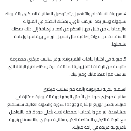
4. سهولة الاستخدام والتشغيل: يتم توصيل الستلايت المركزي بتلفزيونك
بسهولة ويسر. بعد التركيب الأولي، يمكنك التحكم في القنوات
والإعدادات من خلال جهاز التحكم عن بُعد. بالإضافة إلى ذلك، يمكنك
الاستفادة من ميزات إضافية مثل تسجيل البرامج وإيقافها وإعادة
تشغيلها.
5. مرونة في اختيار الباقات التلفزيونية: يوفر ستلايت مركزي مجموعة
متنوعة من الباقات التلفزيونية المختلفة، حيث يمكنك اختيار الباقة التي
تتناسب مع اهتماماتك وميزانيتك.
استمتع بتجربة تلفزيونية رائعة مع ستلايت مركزي
ستلايت مركزي هو الحل الأمثل لتوفير تجربة تلفزيونية ممتازة في
منزلك. بفضل توزيع الإشارة وجودة الصورة والصوت العالية، ستستمتع
بمشاهدة البرامج والأحداث المفضلة لديك بأعلى جودة. قم بالتواصل
مع شركات التركيب المختصة لتركيب ستلايت مركزي والاستمتاع بتجربة
تلفزيونية فريدة في راحة منزلك.