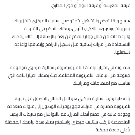
غرفة المعيشة أو غرفة النوم أو حتى المطبخ.
4. سهولة التحكم والتشغيل: يتم توصيل ستلايت المركزي بتلفزيونك
بسهولة ويسر. بعد التركيب الأولي، يمكنك التحكم في القنوات
والإعدادات من خلال جهاز التحكم عن بُعد. بالإضافة إلى ذلك، يمكنك
الاستفادة من ميزات إضافية مثل تسجيل البرامج وإيقافها وإعادة
تشغيلها.
5. مرونة في اختيار الباقات التلفزيونية: يوفر ستلايت مركزي مجموعة
متنوعة من الباقات التلفزيونية المختلفة، حيث يمكنك اختيار الباقة التي
تتناسب مع اهتماماتك وميزانيتك.
باختصار، تركيب ستلايت مركزي هو الحل المثالي للحصول على تجربة
تلفزيونية ممتازة في منزلك. فهو يوفر لك الوصول إلى قنوات متعددة
وجودة عالية في جميع أنحاء المنزل. قم بالتواصل مع شركات التركيب
المتخصصة لتركيب ستلايت مركزي واستمتع بمشاهدة برامجك المفضلة
بأعلى جودة ممكنة.