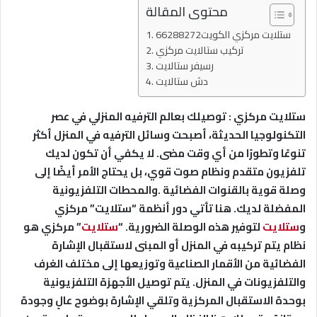
محتوى المقالة
ستلايت مركزي الكويت66288272
تركيب ستالايت مركزي
رسيفر ستالايت
دش ستالايت
ستلايت مركزي : توصيلك بعالم الترفيه المنزلي في عصر
التكنولوجيا الحديثة، أصبحت وسائل الترفيه في المنزل أكثر
تنوعًا وتطورًا من أي وقت مضى. لا يكفي أن تكون لديك
تلفزيون متقدم ونظام صوت قوي، بل يحتاج الأمر أيضًا إلى
وصلة قوية بالقنوات الفضائية .والمحطات التلفزيونية
المفضلة لديك. هنا تأتي دور أنظمة “ستلايت” مركزي
و
ستلايت
لتوفير هذه الوصلة الضرورية. “
ستلايت
” مركزي هو
نظام يتم تركيبه في المنزل أو المبنى لاستقبال الإشارة
الفضائية من الأقمار الصناعية وتوزيعها إلى مختلف الغرف
والتلفزيونات في المنزل. يتم توصيل الأجهزة التلفزيونية
بوحدة الاستقبال المركزية وتلقي الإشارة بوضوح عالٍ وجودة