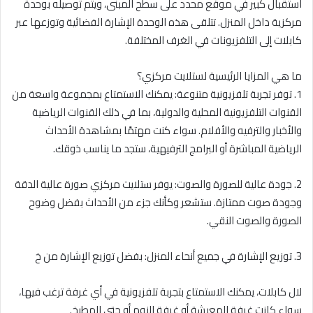
استقبال كبير في موقع محدد على سطح المبنى، ويتم توصيله بوحدة
مركزية داخل المنزل. تتلقى هذه الوحدة الإشارة الفضائية وتوزعها عبر
كابلات إلى التلفزيونات في الغرف المختلفة.
ما هي المزايا الرئيسية لستلايت مركزي؟
1. توفر تجربة تلفزيونية متنوعة: يمكنك الاستمتاع بمجموعة واسعة من
القنوات التلفزيونية المحلية والدولية، بما في ذلك القنوات الرياضية
والأخبار والترفيه والأفلام. سواء كنت مهتمًا بمشاهدة الأحداث
الرياضية المباشرة أو البرامج الترفيهية، ستجد ما يناسب ذوقك.
2. جودة عالية للصورة والصوت: يوفر ستلايت مركزي صورة عالية الدقة
وجودة صوت ممتازة. ستشعر وكأنك جزء من الأحداث بفضل وضوح
الصورة والصوت النقي.
3. توزيع الإشارة في جميع أنحاء المنزل: بفضل توزيع الإشارة من خ
لال كابلات، يمكنك الاستمتاع بتجربة تلفزيونية في أي غرفة ترغب فيها،
سواء كانت غرفة المعيشة أو غرفة النوم أو حتى المطبخ.