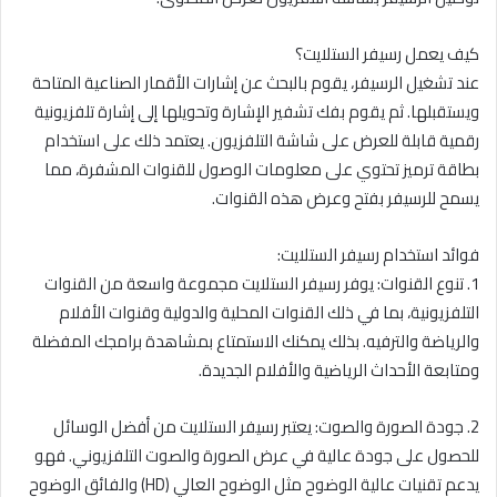
كيف يعمل رسيفر الستلايت؟
عند تشغيل الرسيفر، يقوم بالبحث عن إشارات الأقمار الصناعية المتاحة
ويستقبلها. ثم يقوم بفك تشفير الإشارة وتحويلها إلى إشارة تلفزيونية
رقمية قابلة للعرض على شاشة التلفزيون. يعتمد ذلك على استخدام
بطاقة ترميز تحتوي على معلومات الوصول للقنوات المشفرة، مما
يسمح للرسيفر بفتح وعرض هذه القنوات.
فوائد استخدام رسيفر الستلايت:
1. تنوع القنوات: يوفر رسيفر الستلايت مجموعة واسعة من القنوات
التلفزيونية، بما في ذلك القنوات المحلية والدولية وقنوات الأفلام
والرياضة والترفيه. بذلك يمكنك الاستمتاع بمشاهدة برامجك المفضلة
ومتابعة الأحداث الرياضية والأفلام الجديدة.
2. جودة الصورة والصوت: يعتبر رسيفر الستلايت من أفضل الوسائل
للحصول على جودة عالية في عرض الصورة والصوت التلفزيوني. فهو
يدعم تقنيات عالية الوضوح مثل الوضوح العالي (HD) والفائق الوضوح