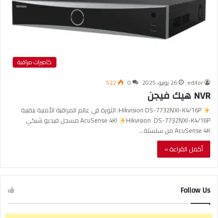
كاميرات مراقبة
editor
26 يونيو، 2025
0
522
NVR هيك فيجن
Hikvision DS-7732NXI-K4/16P: الثورة في عالم المراقبة الأمنية بتقنية
AcuSense 4K!
Hikvision DS-7732NXI-K4/16P مسجل فيديو شبكي
AcuSense 4K من سلسلة…
أكمل القراءة »
Follow Us