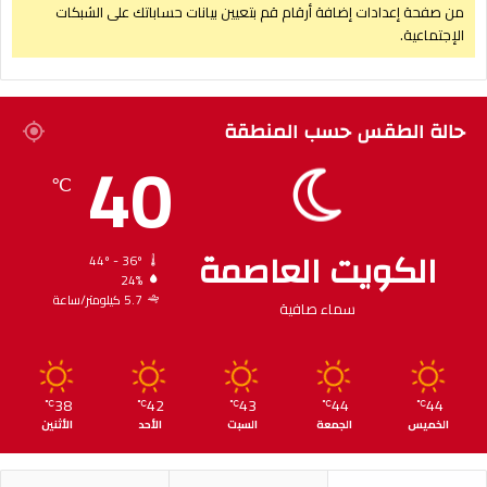
من صفحة إعدادات إضافة أرقام قم بتعيين بيانات حساباتك على الشبكات
الإجتماعية.
حالة الطقس حسب المنطقة
40
℃
الكويت العاصمة
44º - 36º
24%
5.7 كيلومتر/ساعة
سماء صافية
38
42
43
44
44
℃
℃
℃
℃
℃
الخميس
الجمعة
السبت
الأحد
الأثنين