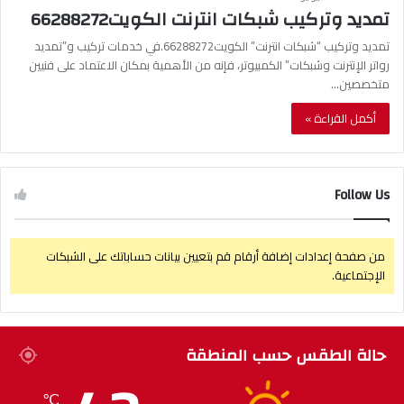
تمديد وتركيب شبكات انترنت الكويت66288272
تمديد وتركيب “شبكات انترنت” الكويت66288272.في خدمات تركيب و”تمديد
رواتر الإنترنت وشبكات” الكمبيوتر، فإنه من الأهمية بمكان الاعتماد على فنيين
متخصصين…
أكمل القراءة »
Follow Us
من صفحة إعدادات إضافة أرقام قم بتعيين بيانات حساباتك على الشبكات
الإجتماعية.
حالة الطقس حسب المنطقة
℃