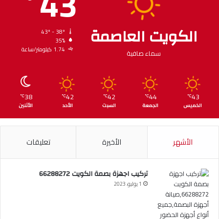
43
الكويت العاصمة
43º - 38º
35%
1.74 كيلومتر/ساعة
سماء صافية
38
42
42
44
43
℃
℃
℃
℃
℃
الخميس
الجمعة
السبت
الأحد
الأثنين
الأشهر
الأخيرة
تعليقات
تركيب اجهزة بصمة الكويت 66288272
1 يوليو، 2023